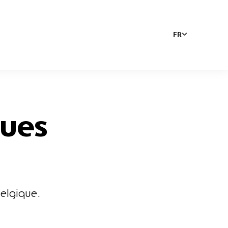
FR
ues
elgique.