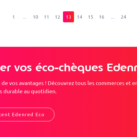
1
10
11
12
13
14
15
16
24
iser vos éco-chèques Eden
nt de vos avantages ! Découvrez tous les commerces et 
 durable au quotidien.
ptent Edenred Eco