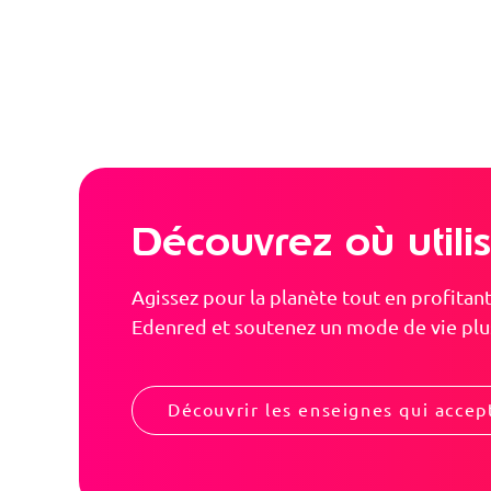
Découvrez où util
Agissez pour la planète tout en profita
Edenred et soutenez un mode de vie plus
Découvrir les enseignes qui acce