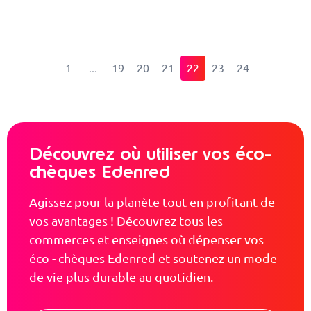
1
19
20
21
22
23
24
Découvrez où utiliser vos éco-
chèques Edenred
Agissez pour la planète tout en profitant de
vos avantages ! Découvrez tous les
commerces et enseignes où dépenser vos
éco - chèques Edenred et soutenez un mode
de vie plus durable au quotidien.