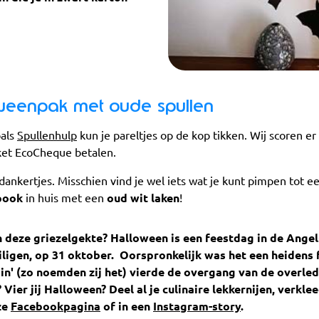
weenpak met oude spullen
als
Spullenhulp
kun je pareltjes op de kop tikken. Wij scoren er 
ket EcoCheque betalen.
fdankertjes. Misschien vind je wel iets wat je kunt pimpen tot e
pook
in huis met een
oud wit laken
!
n deze griezelgekte? Halloween is een feestdag in de Angel
ligen, op 31 oktober. Oorspronkelijk was het een heidens 
in' (zo noemden zij het) vierde de overgang van de overled
? Vier jij Halloween? Deel al je culinaire lekkernijen, verk
ze
Facebookpagina
of in een
Instagram-story
.