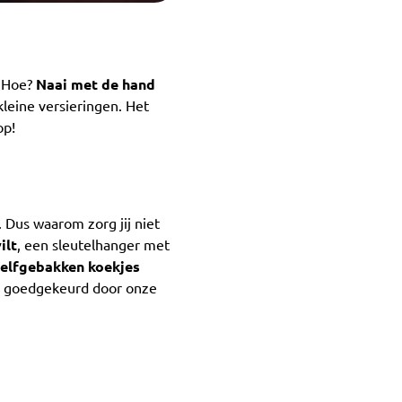
! Hoe?
Naai met de hand
 kleine versieringen. Het
op!
. Dus waarom zorg jij niet
ilt
, een sleutelhanger met
zelfgebakken koekjes
en goedgekeurd door onze