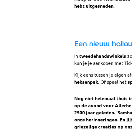
hebt uitgesneden.
Een nieuw hallo
In
tweedehandswinkels
zo
kun je je aankopen met Tic
Kijk eens tussen je eigen a
heksenpak
. Of speel het
s
Nog niet helemaal thuis i
op de avond voor Allerhei
2500 jaar geleden. 'Samha
onze herinneringen. En jij
griezelige creaties op on