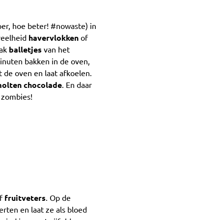
per, hoe beter! #nowaste) in
veelheid
havervlokken
of
aak
balletjes
van het
minuten bakken in de oven,
it de oven en laat afkoelen.
molten chocolade
. En daar
 zombies!
lf
fruitveters
. Op de
erten en laat ze als bloed