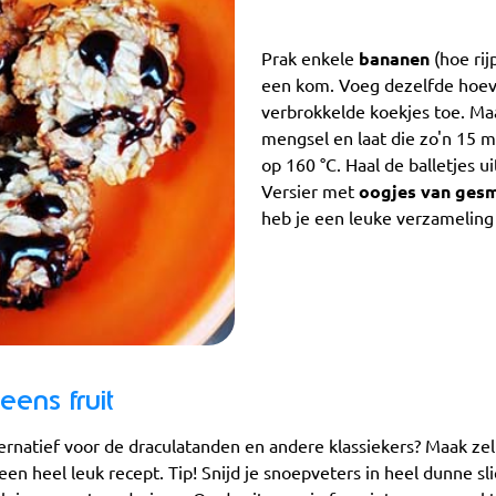
Prak enkele
bananen
(hoe rij
een kom. Voeg dezelfde hoe
verbrokkelde koekjes toe. M
mengsel en laat die zo'n 15 
op 160 °C. Haal de balletjes u
Versier met
oogjes van ges
heb je een leuke verzameling
 eens fruit
ernatief voor de draculatanden en andere klassiekers? Maak ze
een heel leuk recept. Tip! Snijd je snoepveters in heel dunne sli