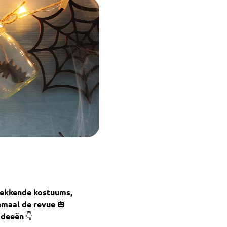
wekkende kostuums,
emaal de revue 🎃
ideeën 👇