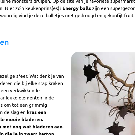
eine monsters druipen. Op de site van je favoriete supermarkt
n. Niet zo'n keukenprins(es)?
Energy balls
zijn een supergezon
oordig vind je deze balletjes met gedroogd en gekonfijt fruit 
ken
zelige sfeer. Wat denk je van
eren die bij elke stap kraken
s een verkwikkende
ar leuke elementen in de
tis om tot een grimmig
an de slag en
kras een
le mooie bladeren.
n met nog wat bladeren aan.
n die je in zwart karton