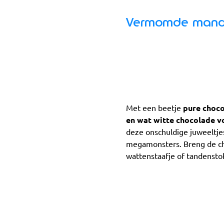
Vermomde mandar
Met een beetje
pure choco
en wat witte chocolade v
deze onschuldige juweeltje
megamonsters. Breng de c
wattenstaafje of tandensto