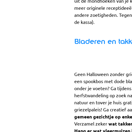
uit de mondhoeken van je kl
meer originele receptideeë
andere zoetigheden. Tegenw
de kassa).
Bladeren en tak
Geen Halloween zonder grie
een spookbos met dode blad
onder je voeten? Ga tijden
herfstwandeling op zoek na
natuur en tover je huis gra
griezelpaleis! Ga creatief a
gemeen gezichtje op enke
Verzamel zeker
wat takke
Hang er wat vleermuizen i